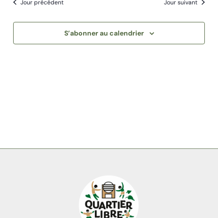
Jour précédent
Jour suivant
de
Évène
date.
vues
Évènements
S’abonner au calendrier