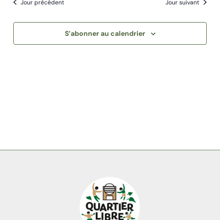
Jour précédent
Jour suivant
de
Évène
date.
vues
Évènements
S’abonner au calendrier