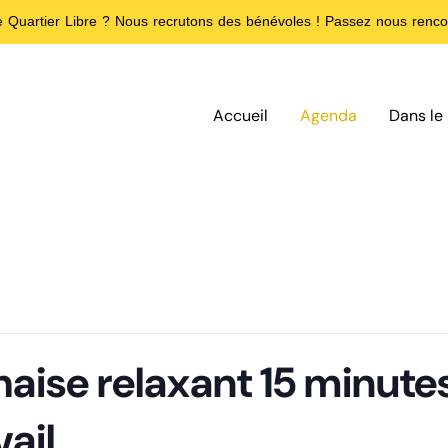
de Quartier Libre ? Nous recrutons des bénévoles ! Passez nous rencon
Accueil
Agenda
Dans le 
aise relaxant 15 minutes
vail