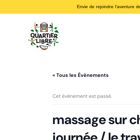
Envie de rejoindre l'aventure 
Aller
au
contenu
« Tous les Évènements
Cet évènement est passé.
massage sur ch
journée / le tra