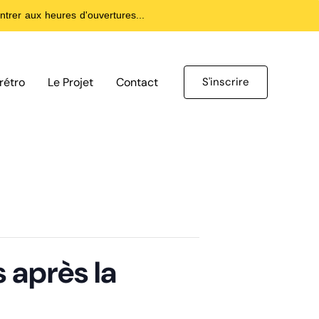
trer aux heures d'ouvertures...
rétro
Le Projet
Contact
S'inscrire
 après la