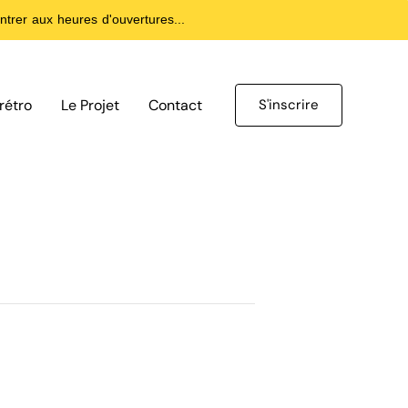
trer aux heures d'ouvertures...
rétro
Le Projet
Contact
S'inscrire