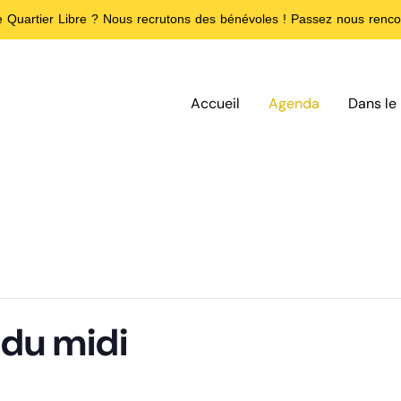
de Quartier Libre ? Nous recrutons des bénévoles ! Passez nous rencon
Accueil
Agenda
Dans le 
 du midi