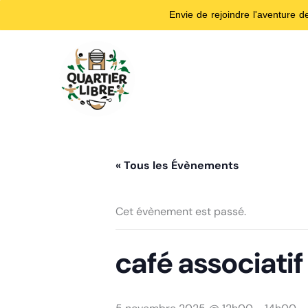
Envie de rejoindre l'aventure 
Aller
au
contenu
« Tous les Évènements
Cet évènement est passé.
café associatif