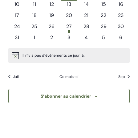
évènements
évènements
évènements
évènements
évènement
évènements
évènem
0
0
0
0
0
0
0
10
11
12
13
14
évènements
15
16
évènements
évènements
évènements
évènements
évènements
évènements
évèneme
0
0
0
0
0
0
0
17
18
19
20
21
22
23
évènements
évènements
évènements
évènements
évènements
évènements
évèneme
has
0
0
0
1
0
0
0
24
25
26
27
28
29
30
featured
évènements
évènements
évènements
évènement
évènements
évènements
évèneme
0
0
0
0
0
0
0
31
1
2
3
évènements
4
5
6
évènements
évènements
évènements
évènements
évènements
évènements
évènem
Il n’y a pas d’évènements ce jour là.
Notice
Juil
Ce mois-ci
Sep
S’abonner au calendrier