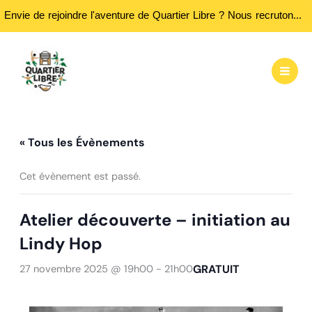
Envie de rejoindre l'aventure de Quartier Libre ? Nous recrutons des bénévoles ! Passez nous rencontrer aux heures d'ouvertures...
Aller
au
contenu
« Tous les Évènements
Cet évènement est passé.
Atelier découverte – initiation au
Lindy Hop
GRATUIT
27 novembre 2025 @ 19h00
-
21h00