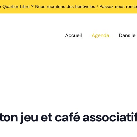
de Quartier Libre ? Nous recrutons des bénévoles ! Passez nous rencon
Accueil
Agenda
Dans le 
on jeu et café associati