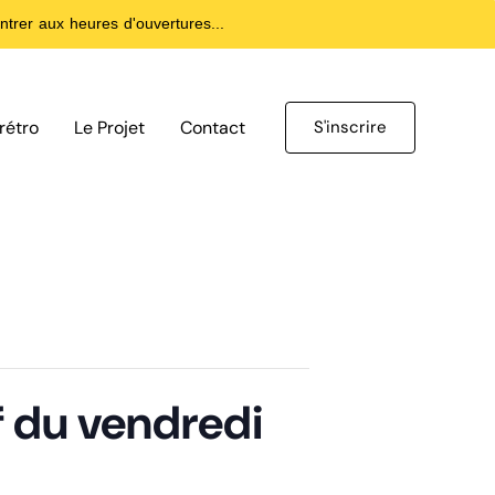
trer aux heures d'ouvertures...
rétro
Le Projet
Contact
S'inscrire
f du vendredi