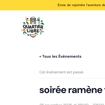
Envie de rejoindre l'aventure 
Aller
au
contenu
« Tous les Évènements
Cet évènement est passé.
soirée ramène t