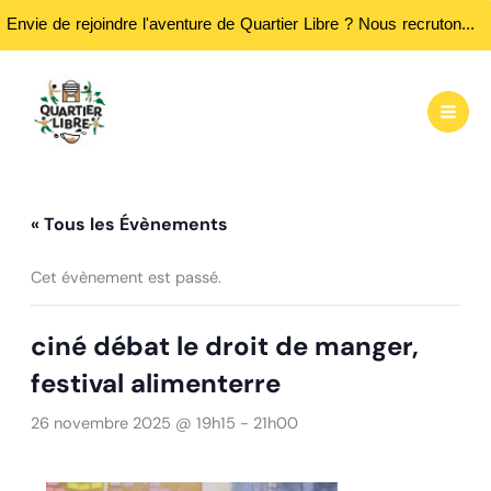
Envie de rejoindre l'aventure de Quartier Libre ? Nous recrutons des bénévoles ! Passez nous rencontrer aux heures d'ouvertures...
Aller
au
contenu
« Tous les Évènements
Cet évènement est passé.
ciné débat le droit de manger,
festival alimenterre
26 novembre 2025 @ 19h15
-
21h00