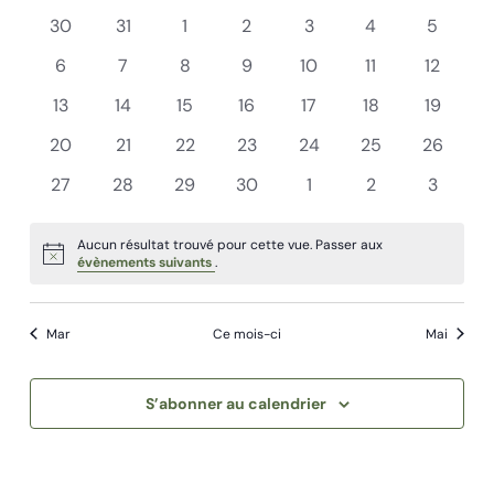
de
de
Évène
0
0
0
0
0
0
0
date.
30
31
1
2
3
4
5
Évènements
vues
évènements
évènements
évènements
évènements
évènements
évènements
évènem
0
0
0
0
0
0
0
6
7
8
9
10
11
12
Évènements
évènements
évènements
évènements
évènements
évènements
évènements
évèneme
0
0
0
0
0
0
0
13
14
15
16
17
18
19
évènements
évènements
évènements
évènements
évènements
évènements
évèneme
0
0
0
0
0
0
0
20
21
22
23
24
25
26
évènements
évènements
évènements
évènements
évènements
évènements
évèneme
0
0
0
0
0
0
0
27
28
29
30
1
2
3
évènements
évènements
évènements
évènements
évènements
évènements
évènem
Aucun résultat trouvé pour cette vue. Passer aux
Notice
évènements suivants
.
Mar
Ce mois-ci
Mai
S’abonner au calendrier