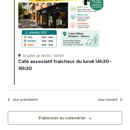
Mis
13 juillet @ 14h30
-
16h30
en
Café associatif fraîcheur du lundi 14h30-
avant
16h30
Jour précédent
Jour suivant
S’abonner au calendrier