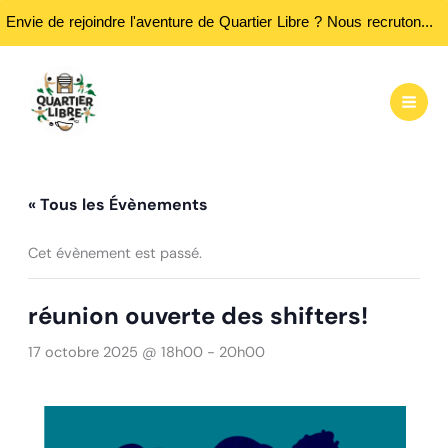
Envie de rejoindre l'aventure de Quartier Libre ? Nous recrutons des bénévoles ! Passez nous rencontrer aux heures d'ouvertures...
Aller
au
contenu
« Tous les Évènements
Cet évènement est passé.
réunion ouverte des shifters!
17 octobre 2025 @ 18h00
-
20h00