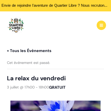
Envie de rejoindre l'aventure de Quartier Libre ? Nous recrutons des bénévoles ! Passez nous rencontrer aux heures d'ouvertures...
Aller
au
contenu
« Tous les Évènements
Cet évènement est passé.
La relax du vendredi
GRATUIT
3 juillet @ 17h00
-
18h00