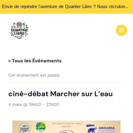
Envie de rejoindre l'aventure de Quartier Libre ? Nous recrutons des bénévoles ! Passez nous rencontrer aux heures d'ouvertures...
Aller
au
contenu
« Tous les Évènements
Cet évènement est passé.
ciné-débat Marcher sur L’eau
4 mars @ 19h00
-
22h00