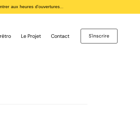
trer aux heures d'ouvertures...
rétro
Le Projet
Contact
S'inscrire