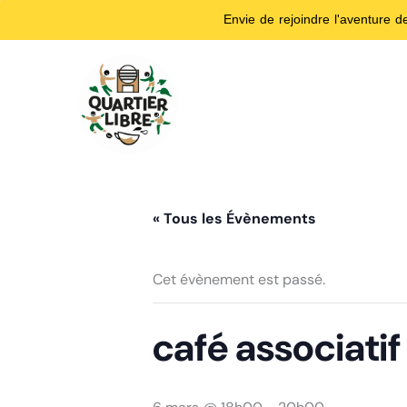
Envie de rejoindre l'aventure 
Aller
au
contenu
« Tous les Évènements
Cet évènement est passé.
café associatif