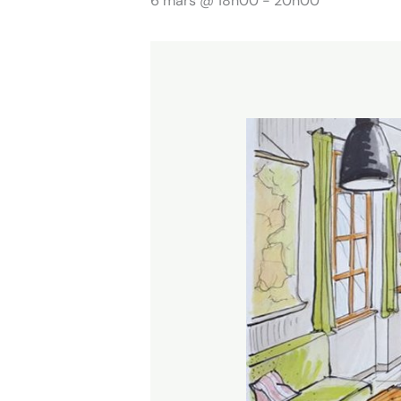
6 mars @ 18h00
-
20h00