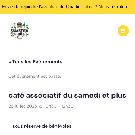
Envie de rejoindre l'aventure de Quartier Libre ? Nous recrutons des bénévoles ! Passez nous rencontrer aux heures d'ouvertures...
Aller
au
contenu
« Tous les Évènements
Cet évènement est passé.
café associatif du samedi et plus
26 juillet 2025 @ 10h30
-
12h30
sous réserve de bénévoles