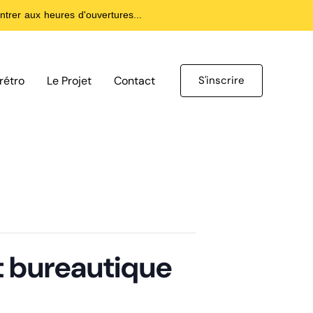
trer aux heures d'ouvertures...
rétro
Le Projet
Contact
S'inscrire
et bureautique