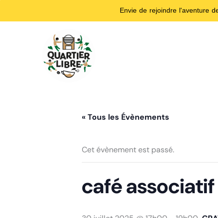
Envie de rejoindre l'aventure 
Aller
au
contenu
« Tous les Évènements
Cet évènement est passé.
café associatif