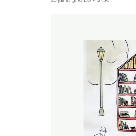
25 juillet @ 10h30
-
12h30