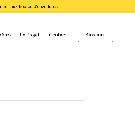
trer aux heures d'ouvertures...
rétro
Le Projet
Contact
S'inscrire