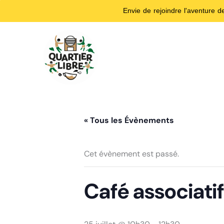
Envie de rejoindre l'aventure 
Aller
au
contenu
« Tous les Évènements
Cet évènement est passé.
Café associati