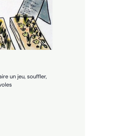
re un jeu, souffler,
voles