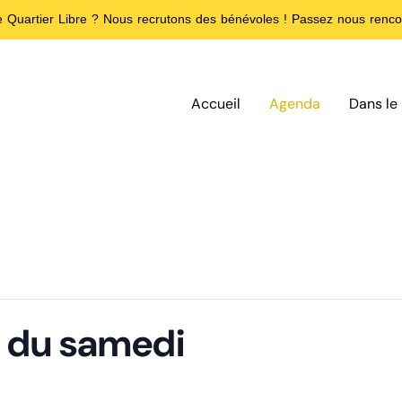
de Quartier Libre ? Nous recrutons des bénévoles ! Passez nous rencon
Accueil
Agenda
Dans le 
f du samedi