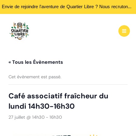
Envie de rejoindre l'aventure de Quartier Libre ? Nous recrutons des bénévoles ! Passez nous rencontrer aux heures d'ouvertures...
Aller
au
contenu
« Tous les Évènements
Cet évènement est passé.
Café associatif fraîcheur du
lundi 14h30-16h30
27 juillet @ 14h30
-
16h30