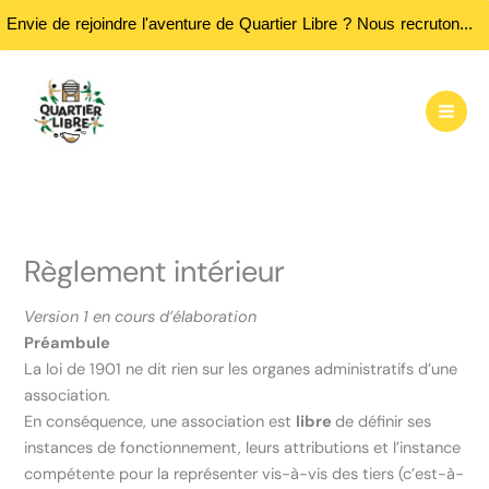
Envie de rejoindre l'aventure de Quartier Libre ? Nous recrutons des bénévoles ! Passez nous rencontrer aux heures d'ouvertures...
Aller
au
contenu
Règlement intérieur
Version 1 en cours d’élaboration
Préambule
La loi de 1901 ne dit rien sur les organes administratifs d’une
association.
En conséquence, une association est
libre
de définir ses
instances de fonctionnement, leurs attributions et l’instance
compétente pour la représenter vis-à-vis des tiers (c’est-à-