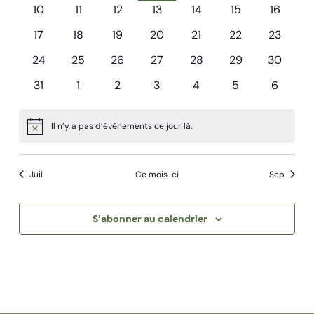
évènements
évènements
évènements
évènements
évènements
évènements
évènem
0
0
0
0
0
0
0
10
11
12
13
14
15
16
évènements
évènements
évènements
évènements
évènements
évènements
évèneme
0
0
0
0
0
0
0
17
18
19
20
21
22
23
évènements
évènements
évènements
évènements
évènements
évènements
évèneme
0
0
0
0
0
0
0
24
25
26
27
28
29
30
évènements
évènements
évènements
évènements
évènements
évènements
évèneme
0
0
0
0
0
0
0
31
1
2
3
4
5
6
évènements
évènements
évènements
évènements
évènements
évènements
évènem
Il n’y a pas d’évènements ce jour là.
Notice
Juil
Ce mois-ci
Sep
S’abonner au calendrier