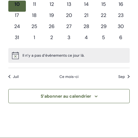
évènements
évènements
évènements
évènements
évènements
évènements
évènem
0
0
0
0
0
0
0
10
11
12
13
14
15
16
évènements
évènements
évènements
évènements
évènements
évènements
évèneme
0
0
0
0
0
0
0
17
18
19
20
21
22
23
évènements
évènements
évènements
évènements
évènements
évènements
évèneme
0
0
0
0
0
0
0
24
25
26
27
28
29
30
évènements
évènements
évènements
évènements
évènements
évènements
évèneme
0
0
0
0
0
0
0
31
1
2
3
4
5
6
évènements
évènements
évènements
évènements
évènements
évènements
évènem
Il n’y a pas d’évènements ce jour là.
Notice
Juil
Ce mois-ci
Sep
S’abonner au calendrier