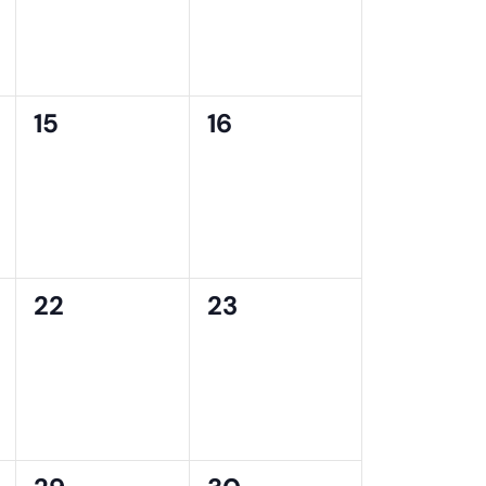
0
0
15
16
,
évènement,
évènement,
0
0
22
23
,
évènement,
évènement,