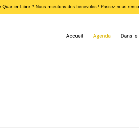
de Quartier Libre ? Nous recrutons des bénévoles ! Passez nous rencon
Accueil
Agenda
Dans le 