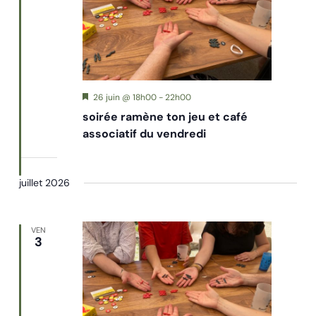
Mis
26 juin @ 18h00
-
22h00
en
soirée ramène ton jeu et café
avant
associatif du vendredi
juillet 2026
VEN
3