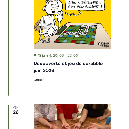
Mis
18 juin @ 20h00
-
22h00
en
Découverte et jeu de scrabble
avant
juin 2026
Gratuit
VEN
26