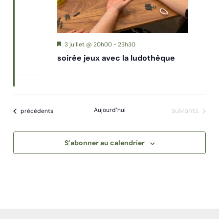
Mis
3 juillet @ 20h00
-
23h30
en
soirée jeux avec la ludothèque
avant
Évènements
Aujourd’hui
suivants
Évènements
précédents
S’abonner au calendrier