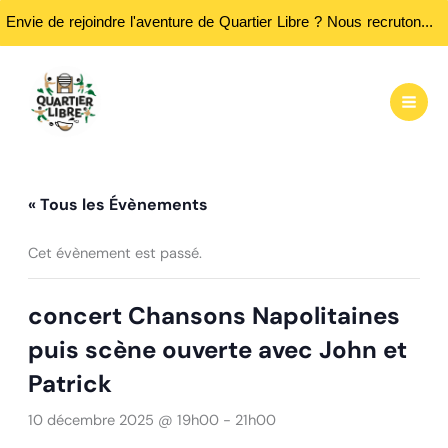
Envie de rejoindre l'aventure de Quartier Libre ? Nous recrutons des bénévoles ! Passez nous rencontrer aux heures d'ouvertures...
Aller
au
contenu
« Tous les Évènements
Cet évènement est passé.
concert Chansons Napolitaines
puis scène ouverte avec John et
Patrick
10 décembre 2025 @ 19h00
-
21h00