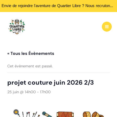
Envie de rejoindre l'aventure de Quartier Libre ? Nous recrutons des bénévoles ! Passez nous rencontrer aux heures d'ouvertures...
Aller
au
contenu
« Tous les Évènements
Cet évènement est passé.
projet couture juin 2026 2/3
25 juin @ 14h00
-
17h00