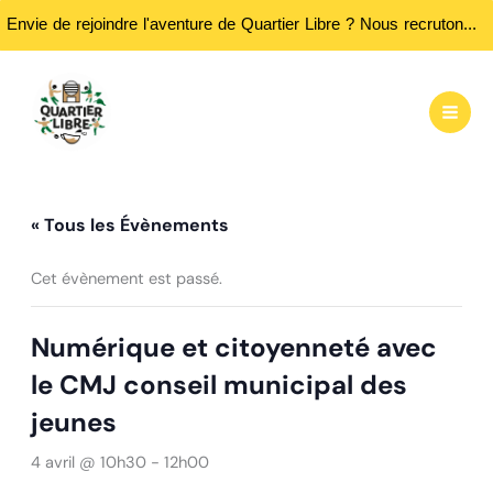
Envie de rejoindre l'aventure de Quartier Libre ? Nous recrutons des bénévoles ! Passez nous rencontrer aux heures d'ouvertures...
Aller
au
contenu
« Tous les Évènements
Cet évènement est passé.
Numérique et citoyenneté avec
le CMJ conseil municipal des
jeunes
4 avril @ 10h30
-
12h00