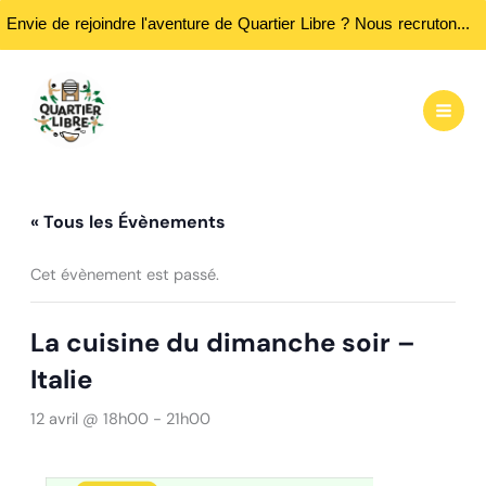
Envie de rejoindre l'aventure de Quartier Libre ? Nous recrutons des bénévoles ! Passez nous rencontrer aux heures d'ouvertures...
Aller
au
contenu
« Tous les Évènements
Cet évènement est passé.
La cuisine du dimanche soir –
Italie
12 avril @ 18h00
-
21h00