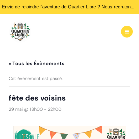
Envie de rejoindre l'aventure de Quartier Libre ? Nous recrutons des bénévoles ! Passez nous rencontrer aux heures d'ouvertures...
Aller
au
contenu
« Tous les Évènements
Cet évènement est passé.
fête des voisins
29 mai @ 18h00
-
22h00