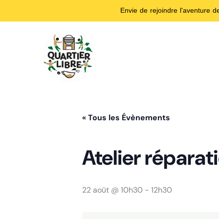
Envie de rejoindre l'aventure 
Aller
au
contenu
« Tous les Évènements
Atelier réparat
22 août @ 10h30
-
12h30