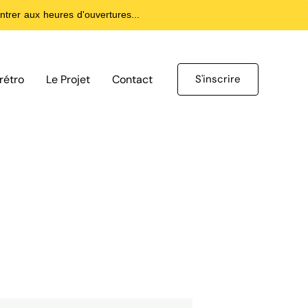
trer aux heures d'ouvertures...
rétro
Le Projet
Contact
S'inscrire