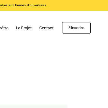
trer aux heures d'ouvertures...
rétro
Le Projet
Contact
S'inscrire