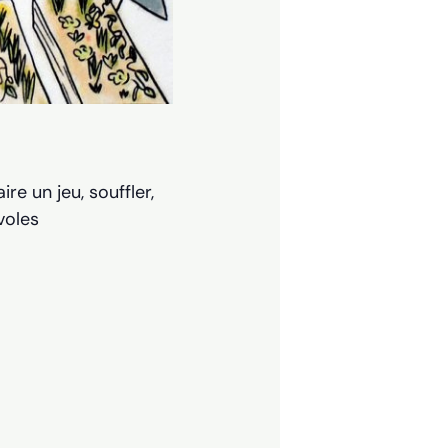
re un jeu, souffler,
voles