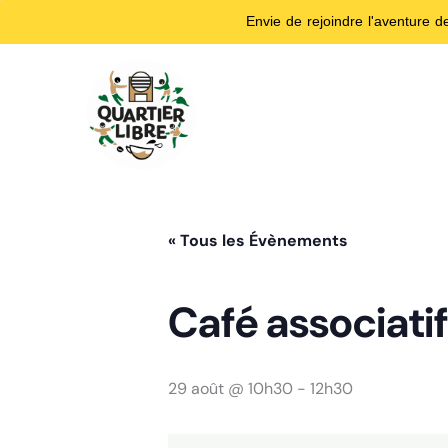
Envie de rejoindre l'aventure 
Aller
au
contenu
« Tous les Évènements
Café associati
29 août @ 10h30
-
12h30