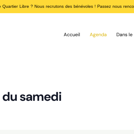
de Quartier Libre ? Nous recrutons des bénévoles ! Passez nous rencon
Accueil
Agenda
Dans le 
f du samedi