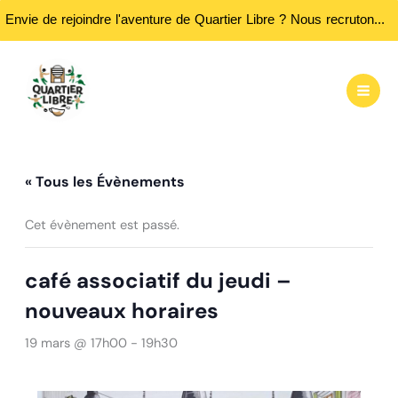
Envie de rejoindre l'aventure de Quartier Libre ? Nous recrutons des bénévoles ! Passez nous rencontrer aux heures d'ouvertures...
Aller
au
contenu
« Tous les Évènements
Cet évènement est passé.
café associatif du jeudi –
nouveaux horaires
19 mars @ 17h00
-
19h30