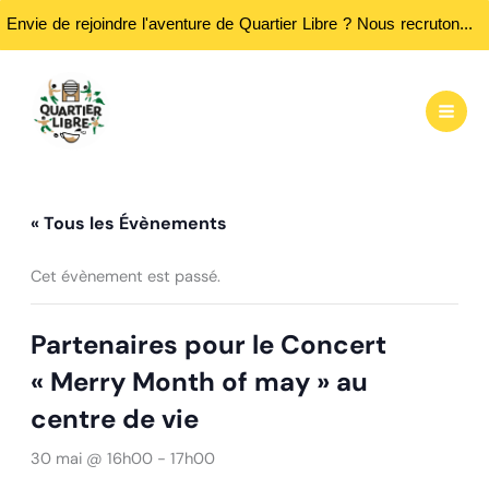
Envie de rejoindre l'aventure de Quartier Libre ? Nous recrutons des bénévoles ! Passez nous rencontrer aux heures d'ouvertures...
Aller
au
contenu
« Tous les Évènements
Cet évènement est passé.
Partenaires pour le Concert
« Merry Month of may » au
centre de vie
30 mai @ 16h00
-
17h00