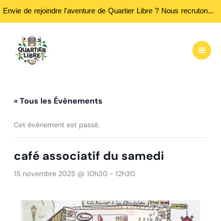
Envie de rejoindre l'aventure de Quartier Libre ? Nous recrutons des bénévoles ! Passez nous rencontrer aux heures d'ouvertures...
Aller
au
contenu
« Tous les Évènements
Cet évènement est passé.
café associatif du samedi
15 novembre 2025 @ 10h30
-
12h30