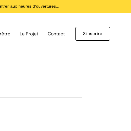
trer aux heures d'ouvertures...
rétro
Le Projet
Contact
S'inscrire