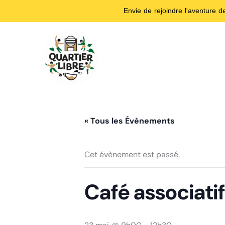
Envie de rejoindre l'aventure 
Aller
au
contenu
« Tous les Évènements
Cet évènement est passé.
Café associati