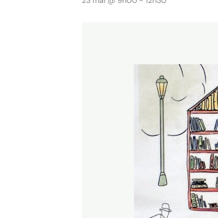
23 mai @ 9h00
-
12h30