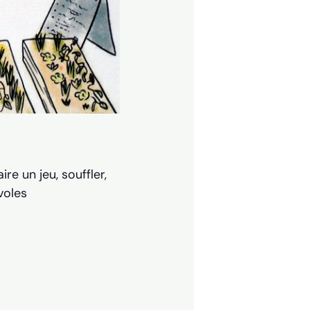
re un jeu, souffler,
voles