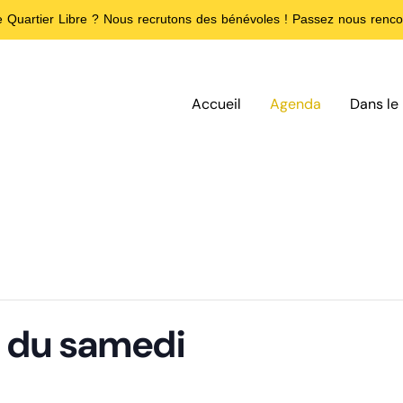
de Quartier Libre ? Nous recrutons des bénévoles ! Passez nous rencon
Accueil
Agenda
Dans le 
f du samedi