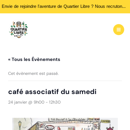
Envie de rejoindre l'aventure de Quartier Libre ? Nous recrutons des bénévoles ! Passez nous rencontrer aux heures d'ouvertures...
Aller
au
contenu
« Tous les Évènements
Cet évènement est passé.
café associatif du samedi
24 janvier @ 9h00
-
12h30