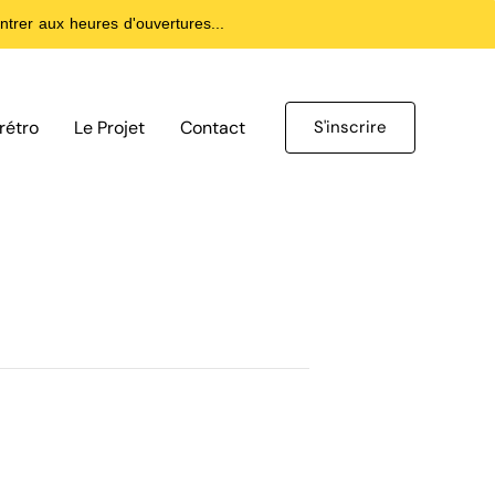
trer aux heures d'ouvertures...
rétro
Le Projet
Contact
S'inscrire