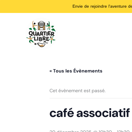
Envie de rejoindre l'aventure 
Aller
au
contenu
« Tous les Évènements
Cet évènement est passé.
café associati