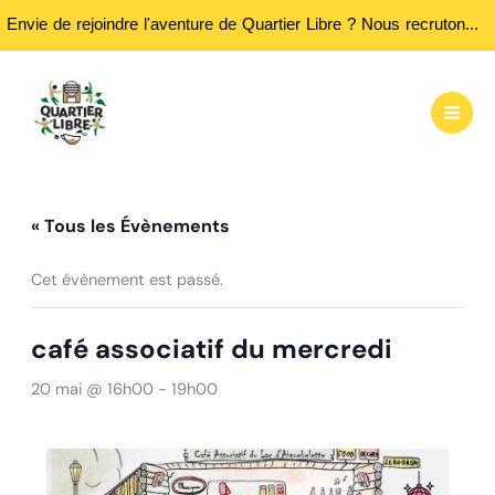
Envie de rejoindre l'aventure de Quartier Libre ? Nous recrutons des bénévoles ! Passez nous rencontrer aux heures d'ouvertures...
Aller
au
contenu
« Tous les Évènements
Cet évènement est passé.
café associatif du mercredi
20 mai @ 16h00
-
19h00