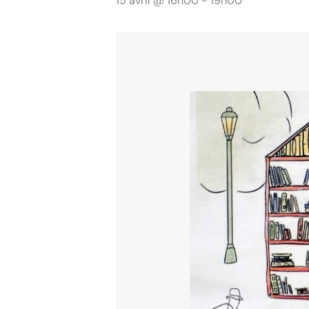
15 avril @ 16h00
-
19h00