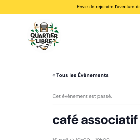
Envie de rejoindre l'aventure 
Aller
au
contenu
« Tous les Évènements
Cet évènement est passé.
café associati