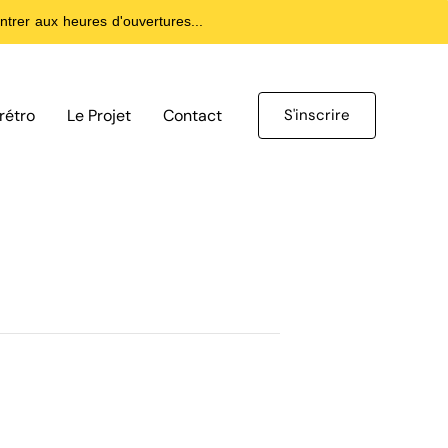
trer aux heures d'ouvertures...
rétro
Le Projet
Contact
S'inscrire