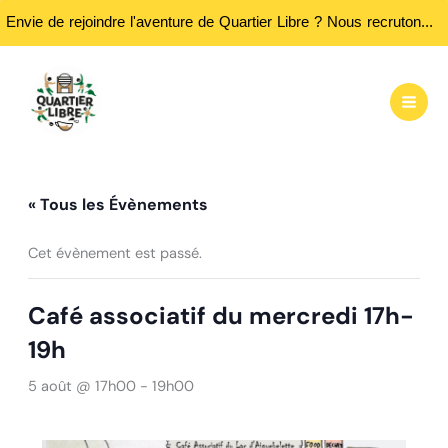
Envie de rejoindre l'aventure de Quartier Libre ? Nous recrutons des bénévoles ! Passez nous rencontrer aux heures d'ouvertures...
Aller
au
contenu
« Tous les Évènements
Cet évènement est passé.
Café associatif du mercredi 17h-
19h
5 août @ 17h00
-
19h00