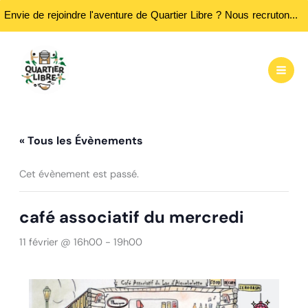
Envie de rejoindre l'aventure de Quartier Libre ? Nous recrutons des bénévoles ! Passez nous rencontrer aux heures d'ouvertures...
Aller
au
contenu
« Tous les Évènements
Cet évènement est passé.
café associatif du mercredi
11 février @ 16h00
-
19h00