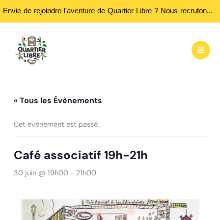
Envie de rejoindre l'aventure de Quartier Libre ? Nous recrutons des bénévoles ! Passez nous rencontrer aux heures d'ouvertures...
Aller
au
contenu
« Tous les Évènements
Cet évènement est passé.
Café associatif 19h-21h
30 juin @ 19h00
-
21h00