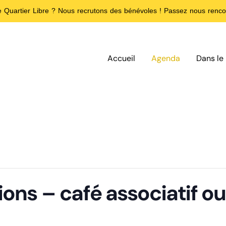
de Quartier Libre ? Nous recrutons des bénévoles ! Passez nous rencon
Accueil
Agenda
Dans le 
ions – café associatif o