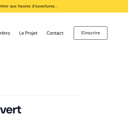
trer aux heures d'ouvertures...
rétro
Le Projet
Contact
S'inscrire
uvert