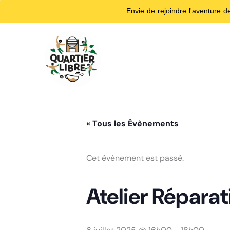
Envie de rejoindre l'aventure 
Aller
au
contenu
« Tous les Évènements
Cet évènement est passé.
Atelier Réparat