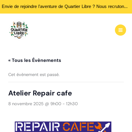
Envie de rejoindre l'aventure de Quartier Libre ? Nous recrutons des bénévoles ! Passez nous rencontrer aux heures d'ouvertures...
Aller
au
contenu
« Tous les Évènements
Cet évènement est passé.
Atelier Repair cafe
8 novembre 2025 @ 9h00
-
12h30