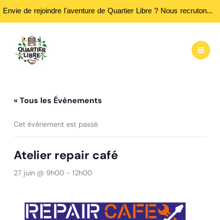
Envie de rejoindre l'aventure de Quartier Libre ? Nous recrutons des bénévoles ! Passez nous rencontrer aux heures d'ouvertures...
Aller
au
contenu
« Tous les Évènements
Cet évènement est passé.
Atelier repair café
27 juin @ 9h00
-
12h00