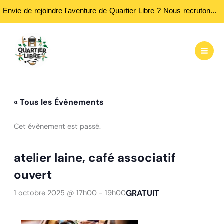
Envie de rejoindre l'aventure de Quartier Libre ? Nous recrutons des bénévoles ! Passez nous rencontrer aux heures d'ouvertures...
Aller
au
contenu
« Tous les Évènements
Cet évènement est passé.
atelier laine, café associatif
ouvert
GRATUIT
1 octobre 2025 @ 17h00
-
19h00