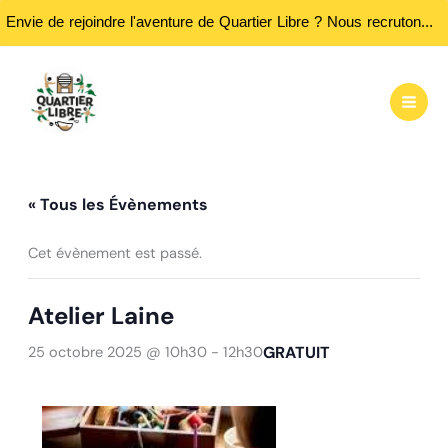
Envie de rejoindre l'aventure de Quartier Libre ? Nous recrutons des bénévoles ! Passez nous rencontrer aux heures d'ouvertures...
Aller
au
contenu
« Tous les Évènements
Cet évènement est passé.
Atelier Laine
GRATUIT
25 octobre 2025 @ 10h30
-
12h30