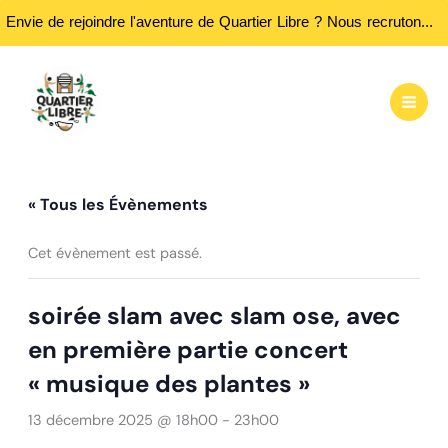
Envie de rejoindre l'aventure de Quartier Libre ? Nous recrutons des bénévoles ! Passez nous rencontrer aux heures d'ouvertures...
Aller
au
contenu
« Tous les Évènements
Cet évènement est passé.
soirée slam avec slam ose, avec
en première partie concert
« musique des plantes »
13 décembre 2025 @ 18h00
-
23h00