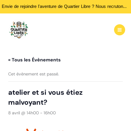
Envie de rejoindre l'aventure de Quartier Libre ? Nous recrutons des bénévoles ! Passez nous rencontrer aux heures d'ouvertures...
Aller
au
contenu
« Tous les Évènements
Cet évènement est passé.
atelier et si vous étiez
malvoyant?
8 avril @ 14h00
-
16h00